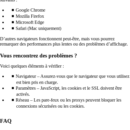
nouvelle
fenêtre
Google Chrome
susceptible
Mozilla Firefox
de
Microsoft Edge
ne
Safari (Mac uniquement)
pas
respecter
D’autres navigateurs fonctionnent peut-être, mais vous pourrez
les
remarquer des performances plus lentes ou des problèmes d’affichage.
directives
d’accessibilité.
Vous rencontrez des problèmes ?
Voici quelques éléments à vérifier :
Navigateur – Assurez-vous que le navigateur que vous utilisez
est bien pris en charge.
Paramètres – JavaScript, les cookies et le SSL doivent être
activés.
Réseau – Les pare-feux ou les proxys peuvent bloquer les
connexions sécurisées ou les cookies.
FAQ