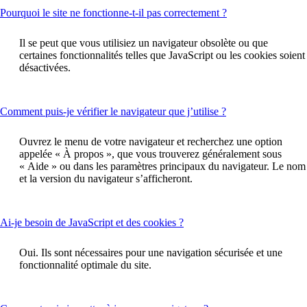
This
Pourquoi le site ne fonctionne-t-il pas correctement ?
content
can
Il se peut que vous utilisiez un navigateur obsolète ou que
be
certaines fonctionnalités telles que JavaScript ou les cookies soient
expanded
désactivées.
This
Comment puis-je vérifier le navigateur que j’utilise ?
content
can
Ouvrez le menu de votre navigateur et recherchez une option
be
appelée « À propos », que vous trouverez généralement sous
expanded
« Aide » ou dans les paramètres principaux du navigateur. Le nom
et la version du navigateur s’afficheront.
This
Ai-je besoin de JavaScript et des cookies ?
content
can
Oui. Ils sont nécessaires pour une navigation sécurisée et une
be
fonctionnalité optimale du site.
expanded