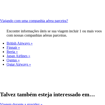
atender
às
site
às
diretrizes
em
diretrizes
de
uma
de
acessibilidade.
nova
acessibilidade.
janela,
This
Viajando com uma companhia aérea parceira?
que
content
pode
can
Encontre informações úteis se sua viagem incluir 1 ou mais voos
não
be
com nossas companhias aéreas parceiras.
atender
expanded
às
British Airways
diretrizes
Finnair
de
Iberia
acessibilidade.
Japan Airlines
Qantas
Qatar Airways
Talvez também esteja interessado em…
Viagem durante a gravidez