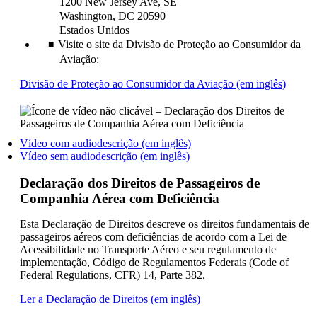
1200 New Jersey Ave, SE
Washington, DC 20590
Estados Unidos
Visite o site da Divisão de Proteção ao Consumidor da
Aviação:
Abre
Divisão de Proteção ao Consumidor da Aviação (em inglês)
outro
site
em
uma
Abre
Vídeo com audiodescrição (em inglês)
nova
Abre
um
Vídeo sem audiodescrição (em inglês)
janela,
um
vídeo
que
vídeo
em
Declaração dos Direitos de Passageiros de
pode
em
outro
Companhia Aérea com Deficiência
não
outro
site,
atende
site,
em
às
Esta Declaração de Direitos descreve os direitos fundamentais de
em
uma
diretri
passageiros aéreos com deficiências de acordo com a Lei de
uma
nova
de
Acessibilidade no Transporte Aéreo e seu regulamento de
nova
janela,
acessib
implementação, Código de Regulamentos Federais (Code of
janela,
que
Federal Regulations, CFR) 14, Parte 382.
que
pode
pode
não
Abre
Ler a Declaração de Direitos (em inglês)
não
atender
outro