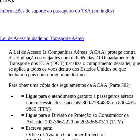
(TSA).
Abre
Informações de suporte ao passageiro do TSA (em inglês)
outro
site
em
uma
This
Lei de Acessibilidade no Transporte Aéreo
nova
content
janela,
can
que
A Lei de Acesso às Companhias Aéreas (ACAA) protege contra
be
pode
discriminação os viajantes com deficiências. O Departamento de
expanded
não
Transporte dos EUA (DOT) fiscaliza o cumprimento dessa lei, que
atender
se aplica a todos os voos dentro dos Estados Unidos ou que
às
tenham o país como origem ou destino.
diretrizes
de
Para obter uma cópia dos regulamentos da ACAA (Parte 382):
acessibilidad
Ligue para o atendimento gratuito a passageiros aéreos
com necessidades especiais: 800-778-4838 ou 800-455-
9880 (TTY)
Ligue para a Divisão de Proteção ao Consumidor da
Aviação: 202-366-2220 ou 202-366-0511 (TTY)
Escreva para:
Office of Aviation Consumer Protection