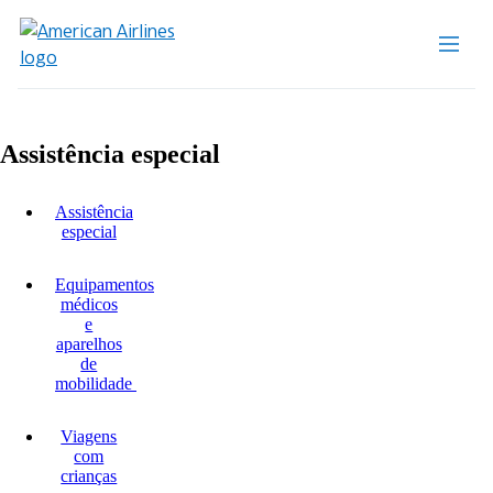
Assistência especial
Assistência
especial
Equipamentos
médicos
e
aparelhos
de
mobilidade
Viagens
com
crianças