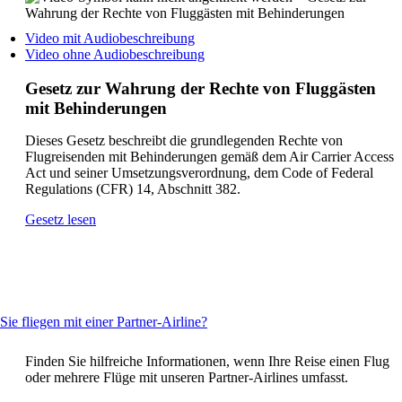
Website
in
Öffnet
Video mit Audiobeschreibung
einem
ein
Öffnet
Video ohne Audiobeschreibung
neuen
Video
ein
Fenster.
in
Video
Gesetz zur Wahrung der Rechte von Fluggästen
Diese
einem
in
mit Behinderungen
entspricht
neuen
einem
möglicherweise
Fenster
neuen
nicht
Dieses Gesetz beschreibt die grundlegenden Rechte von
auf
Fenster
den
Flugreisenden mit Behinderungen gemäß dem Air Carrier Access
einer
auf
Richtlinien
Act und seiner Umsetzungsverordnung, dem Code of Federal
anderen
einer
für
Regulations (CFR) 14, Abschnitt 382.
Website,
anderen
Barrierefreiheit.
die
Website,
Öffnet
Gesetz lesen
möglicherweise
die
eine
nicht
möglicherweise
andere
den
nicht
Website
Richtlinien
den
in
für
Richtlinien
einem
Barrierefreiheit
für
neuen
This
Sie fliegen mit einer Partner-Airline?
entspricht.
Barrierefreiheit
Fenster,
content
entspricht.
welche
can
Finden Sie hilfreiche Informationen, wenn Ihre Reise einen Flug
möglicherweise
be
oder mehrere Flüge mit unseren Partner-Airlines umfasst.
nicht
expanded
die