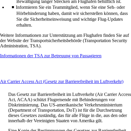
Bewältigung langer Strecken am Flughafen behilflich ist.
Informieren Sie ein Teammitglied, wenn Sie eine Seh- oder
Hörbehinderung haben, damit wir sicherstellen können, dass
Sie die Sicherheitseinweisung und wichtige Flug-Updates
erhalten.
Weitere Informationen zur Unterstützung am Flughafen finden Sie auf
der Website der Transportsicherheitsbehörde (Transportation Security
Administration, TSA).
Öffnet
Informationen der TSA zur Betreuung von Passagieren
eine
andere
Website
in
Thi
Air Carrier Access Act (Gesetz zur Barrierefreiheit im Luftverkehr)
einem
cont
neuen
can
Fenster,
Das Gesetz zur Barrierefreiheit im Luftverkehr (Air Carrier Access
be
welche
Act, ACAA) schützt Flugreisende mit Behinderungen vor
exp
möglicherweise
Diskriminierung. Das US-amerikanische Verkehrsministerium
nicht
(Department of Transportation, DoT) ist für die Durchsetzung
die
dieses Gesetzes zuständig, das für alle Flüge in die, aus den oder
Richtlinien
innerhalb der Vereinigten Staaten von Amerika gilt.
für
Barrierefreiheit
Eine Kopie der Bestimmungen des Gesetzes zur Barrierefreiheit