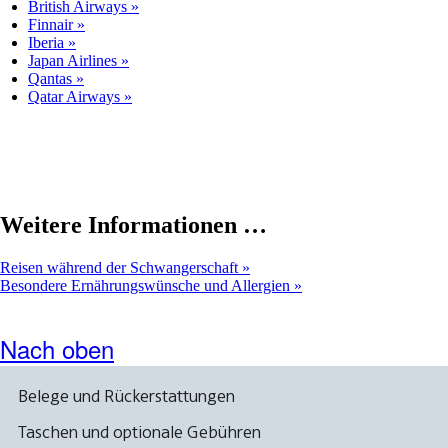
British Airways
Richtlinien
Finnair
für
Iberia
Barrierefreiheit
Japan Airlines
erfüllt.
Qantas
Qatar Airways
Weitere Informationen …
Reisen während der Schwangerschaft
Besondere Ernährungswünsche und Allergien
Nach oben
Belege und Rückerstattungen
Taschen und optionale Gebühren