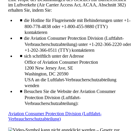
erfüllt.
im Luftverkehr (Air Carrier Access Act, ACAA, Abschnitt 382)
erhalten Sie, indem Sie:
die Hotline für Flugreisende mit Behinderungen unter +1-
800-778-4838 oder +1-800-455-9880 (TTY)
kontaktieren
die Aviation Consumer Protection Division (Luftfahrt-
Verbraucherschutzabteilung) unter +1-202-366-2220 oder
+1-202-366-0511 (TTY) kontaktieren
sich schriftlich unter der Adresse
Office of Aviation Consumer Protection
1200 New Jersey Ave, SE
Washington, DC 20590
USA an die Luftfahrt-Verbraucherschutzabteilung
wenden
Besuchen Sie die Website der Aviation Consumer
Protection Division (Luftfahrt-
Verbraucherschutzabteilung):
Aviation Consumer Protection Division (Luftfahrt-
Öffnet
Verbraucherschutzabteilung)
eine
andere