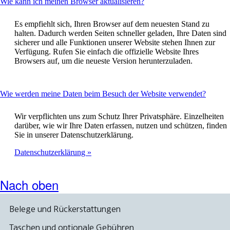
This
Wie kann ich meinen Browser aktualisieren?
content
can
Es empfiehlt sich, Ihren Browser auf dem neuesten Stand zu
be
halten. Dadurch werden Seiten schneller geladen, Ihre Daten sind
expanded
sicherer und alle Funktionen unserer Website stehen Ihnen zur
Verfügung. Rufen Sie einfach die offizielle Website Ihres
Browsers auf, um die neueste Version herunterzuladen.
This
Wie werden meine Daten beim Besuch der Website verwendet?
content
can
Wir verpflichten uns zum Schutz Ihrer Privatsphäre. Einzelheiten
be
darüber, wie wir Ihre Daten erfassen, nutzen und schützen, finden
expand
Sie in unserer Datenschutzerklärung.
Datenschutzerklärung
Nach oben
Belege und Rückerstattungen
Taschen und optionale Gebühren