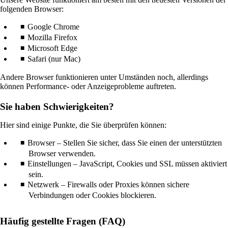
einem
folgenden Browser:
neuen
Fenster,
Google Chrome
die
Mozilla Firefox
möglicherweise
Microsoft Edge
nicht
Safari (nur Mac)
den
Richtlinien
Andere Browser funktionieren unter Umständen noch, allerdings
für
können Performance- oder Anzeigeprobleme auftreten.
Barrierefreiheit
entspricht.
Sie haben Schwierigkeiten?
Hier sind einige Punkte, die Sie überprüfen können:
Browser – Stellen Sie sicher, dass Sie einen der unterstützten
Browser verwenden.
Einstellungen – JavaScript, Cookies und SSL müssen aktiviert
sein.
Netzwerk – Firewalls oder Proxies können sichere
Verbindungen oder Cookies blockieren.
Häufig gestellte Fragen (FAQ)