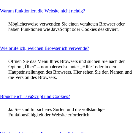
This
Warum funktioniert die Website nicht richtig?
content
can
Möglicherweise verwenden Sie einen veralteten Browser oder
be
haben Funktionen wie JavaScript oder Cookies deaktiviert.
expanded
This
Wie prüfe ich, welchen Browser ich verwende?
content
can
Öffnen Sie das Menü Ihres Browsers und suchen Sie nach der
be
Option „Über“ – normalerweise unter „Hilfe“ oder in den
expanded
Haupteinstellungen des Browsers. Hier sehen Sie den Namen und
die Version des Browsers.
This
Brauche ich JavaScript und Cookies?
content
can
Ja. Sie sind für sicheres Surfen und die vollständige
be
Funktionsfähigkeit der Website erforderlich.
expanded