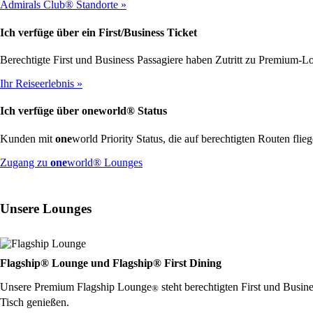
Admirals Club® Standorte
Ich verfüge über ein First/Business Ticket
Berechtigte First und Business Passagiere haben Zutritt zu Premium-
Ihr Reiseerlebnis
Ich verfüge über
one
world® Status
Kunden mit
one
world Priority Status, die auf berechtigten Routen fli
Öffnet
Zugang zu
one
world® Lounges
eine
andere
Website
Unsere Lounges
in
einem
neuen
Fenster,
die
Flagship® Lounge und Flagship® First Dining
möglicherweise
Unsere Premium Flagship Lounge
steht berechtigten First und Busi
nicht
®
den
Tisch genießen.
Richtlinien