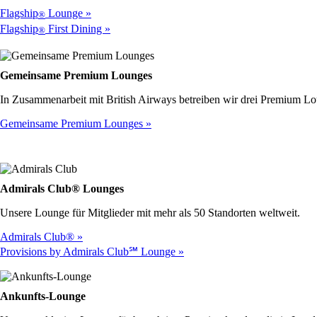
für
Flagship
Lounge
®
Barrierefreiheit
Flagship
First Dining
®
entspricht.
Gemeinsame Premium Lounges
In Zusammenarbeit mit British Airways betreiben wir drei Premium L
Gemeinsame Premium Lounges
Admirals Club® Lounges
Unsere Lounge für Mitglieder mit mehr als 50 Standorten weltweit.
Admirals Club®
Provisions by Admirals Club℠ Lounge
Ankunfts-Lounge