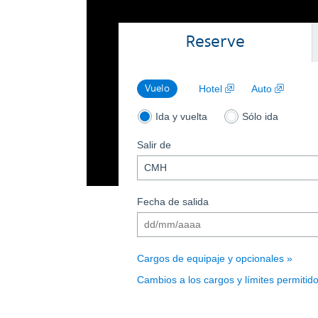
Reserve
Search flight
, Abre una nueva v
, Abre 
Vuelo
Hotel
Auto
Buscar vuelos de ida y vuelta
Buscar vuelos de
Ida y vuelta
Sólo ida
Salir de
Formato de fecha (dd/
Fecha de salida
Cargos de equipaje y opcionales
Cambios a los cargos y límites permitid