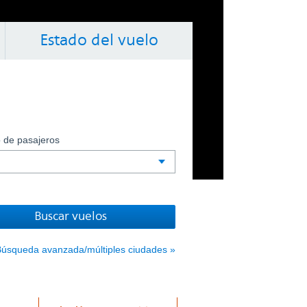
Estado del vuelo
ibilidad.
 de pasajeros
l aeropuerto de destino
e la tecla Control junto con las flechas
ndario: para navegar por el calendario, use la tecla Contr
úsqueda avanzada/múltiples ciudades