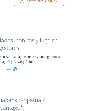
Alertas
Alertas para su viaje
para
su
viaje
ades icónicas y lugares
gedores
e en AAdvantage Hotels℠ y obtenga millas
tage® y Loyalty Points
 un hotel
iabank Colpatria /
vantage®