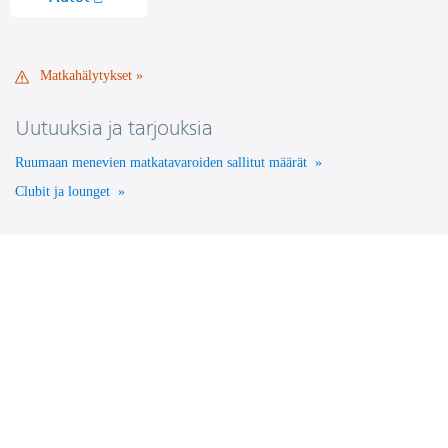
Opens
in
a
Matkahälytykset
Matkahälytykset
new
window.
Uutuuksia ja tarjouksia
Ruumaan menevien matkatavaroiden sallitut määrät
Clubit ja lounget