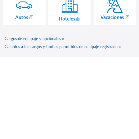
,
,
Autos
Vacaciones
,
Hoteles
Abre
Abr
Abre
en
una
una
una
nue
Cargos de equipaje y opcionales
nueva
nueva
vent
ventana
Cambios a los cargos y límites permitidos de equipaje registrado
ventana.
de
de
otro
otro
sitio
sitio
web
web
que
que
podr
podría
no
no
cump
cumplir
con
con
las
las
nor
normas
de
de
acces
accesibilidad.