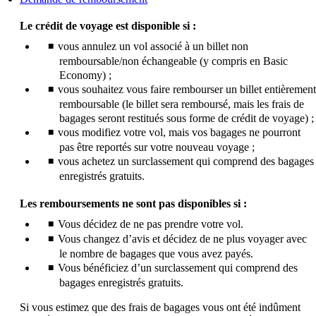
un
autre
Le crédit de voyage est disponible si :
site
vous annulez un vol associé à un billet non
dans
remboursable/non échangeable (y compris en Basic
une
nouvelle
Economy) ;
fenêtre
vous souhaitez vous faire rembourser un billet entièrement
susceptible
remboursable (le billet sera remboursé, mais les frais de
de
bagages seront restitués sous forme de crédit de voyage) ;
ne
vous modifiez votre vol, mais vos bagages ne pourront
pas
pas être reportés sur votre nouveau voyage ;
respecter
vous achetez un surclassement qui comprend des bagages
les
enregistrés gratuits.
directives
d’accessibilité
Les remboursements ne sont pas disponibles si :
Vous décidez de ne pas prendre votre vol.
Vous changez d’avis et décidez de ne plus voyager avec
le nombre de bagages que vous avez payés.
Vous bénéficiez d’un surclassement qui comprend des
bagages enregistrés gratuits.
Si vous estimez que des frais de bagages vous ont été indûment