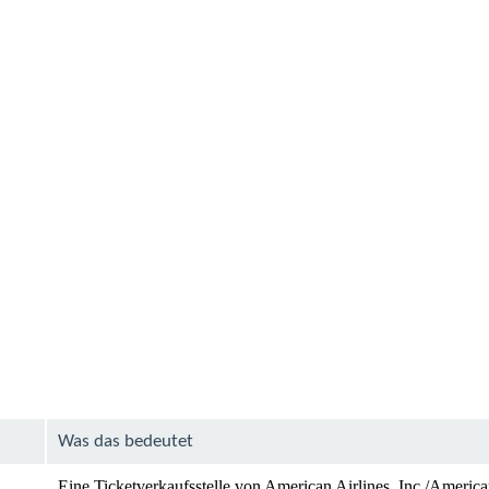
Was das bedeutet
Eine Ticketverkaufsstelle von American Airlines, Inc./America