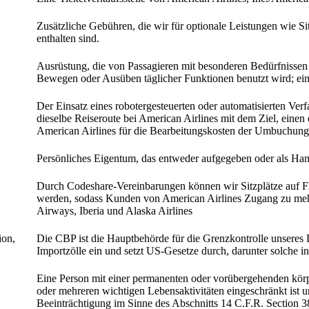
Zusätzliche Gebühren, die wir für optionale Leistungen wie Si
enthalten sind.
Ausrüstung, die von Passagieren mit besonderen Bedürfnisse
Bewegen oder Ausüben täglicher Funktionen benutzt wird; ei
Der Einsatz eines robotergesteuerten oder automatisierten Ve
dieselbe Reiseroute bei American Airlines mit dem Ziel, ein
American Airlines für die Bearbeitungskosten der Umbuchung 
Persönliches Eigentum, das entweder aufgegeben oder als H
Durch Codeshare-Vereinbarungen können wir Sitzplätze auf Fl
werden, sodass Kunden von American Airlines Zugang zu mehr 
Airways, Iberia und Alaska Airlines
ion,
Die CBP ist die Hauptbehörde für die Grenzkontrolle unseres L
Importzölle ein und setzt US-Gesetze durch, darunter solche 
Eine Person mit einer permanenten oder vorübergehenden körper
oder mehreren wichtigen Lebensaktivitäten eingeschränkt ist u
Beeinträchtigung im Sinne des Abschnitts 14 C.F.R. Section