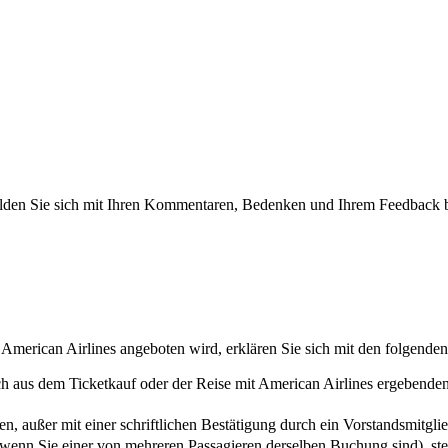
 melden Sie sich mit Ihren Kommentaren, Bedenken und Ihrem Feedback 
 American Airlines angeboten wird, erklären Sie sich mit den folgend
 sich aus dem Ticketkauf oder der Reise mit American Airlines ergeben
n, außer mit einer schriftlichen Bestätigung durch ein Vorstandsmitgli
, wenn Sie einer von mehreren Passagieren derselben Buchung sind), ste