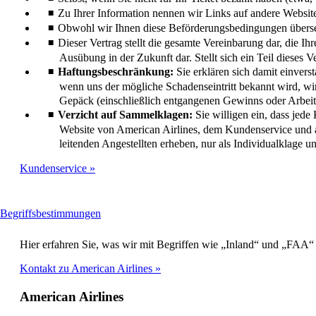
Zu Ihrer Information nennen wir Links auf andere Websites,
Obwohl wir Ihnen diese Beförderungsbedingungen übersetzt
Dieser Vertrag stellt die gesamte Vereinbarung dar, die Ihr
Ausübung in der Zukunft dar. Stellt sich ein Teil dieses V
Haftungsbeschränkung:
Sie erklären sich damit einvers
wenn uns der mögliche Schadenseintritt bekannt wird, w
Gepäck (einschließlich entgangenen Gewinns oder Arbeits
Verzicht auf Sammelklagen:
Sie willigen ein, dass jed
Website von American Airlines, dem Kundenservice und a
leitenden Angestellten erheben, nur als Individualklage 
Kundenservice
This
Begriffsbestimmungen
content
can
Hier erfahren Sie, was wir mit Begriffen wie „Inland“ und „FAA“ 
be
expanded
Kontakt zu American Airlines
American Airlines