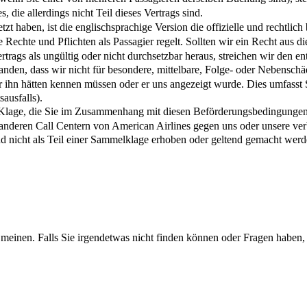
 die allerdings nicht Teil dieses Vertrags sind.
 haben, ist die englischsprachige Version die offizielle und rechtlich
e Rechte und Pflichten als Passagier regelt. Sollten wir ein Recht aus di
ertrags als ungültig oder nicht durchsetzbar heraus, streichen wir den e
tanden, dass wir nicht für besondere, mittelbare, Folge- oder Nebenschä
ir ihn hätten kennen müssen oder er uns angezeigt wurde. Dies umfass
ausfalls).
e Klage, die Sie im Zusammenhang mit diesen Beförderungsbedingungen,
nderen Call Centern von American Airlines gegen uns oder unsere ver
und nicht als Teil einer Sammelklage erhoben oder geltend gemacht wer
meinen. Falls Sie irgendetwas nicht finden können oder Fragen haben, 