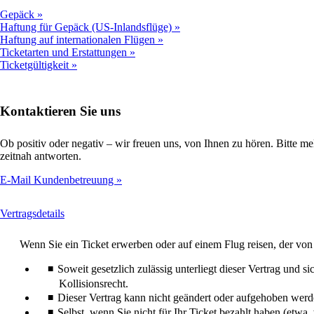
Gepäck
Haftung für Gepäck (US-Inlandsflüge)
Haftung auf internationalen Flügen
Ticketarten und Erstattungen
Ticketgültigkeit
Kontaktieren Sie uns
Ob positiv oder negativ – wir freuen uns, von Ihnen zu hören. Bitte
zeitnah antworten.
E-Mail Kundenbetreuung
This
Vertragsdetails
content
can
Wenn Sie ein Ticket erwerben oder auf einem Flug reisen, der von
be
expanded
Soweit gesetzlich zulässig unterliegt dieser Vertrag und
Kollisionsrecht.
Dieser Vertrag kann nicht geändert oder aufgehoben werde
Selbst, wenn Sie nicht für Ihr Ticket bezahlt haben (etwa