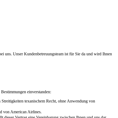
bei uns. Unser Kundenbetreuungsteam ist für Sie da und wird Ihnen
en Bestimmungen einverstanden:
den Streitigkeiten texanischem Recht, ohne Anwendung von
ed von American Airlines.
llt dieser Vertrag eine Vereinbarung zwischen Ihnen und uns dar.