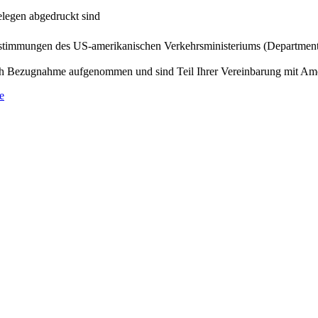
elegen abgedruckt sind
timmungen des US-amerikanischen Verkehrsministeriums (Department o
h Bezugnahme aufgenommen und sind Teil Ihrer Vereinbarung mit Amer
Öffnet
e
ein
PDF-
Dokument
in
einem
neuen
Fenster