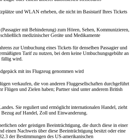
tzplätze und WLAN erheben, die nicht im Basistarif Ihres Tickets
n (Passagier mit Behinderung) zum Hören, Sehen, Kommunizieren,
nschließlich medizinischer Geräte und Medikamente
rfahrens zur Umbuchung eines Tickets für denselben Passagier und
en ermäßigten Tarif zu nutzen, bei dem keine Umbuchungsgebühr an
fällig wird.
andgepäck mit ins Flugzeug genommen wird
ügen verkaufen, die von anderen Fluggesellschaften durchgeführt
Flügen und Zielen haben; Partner sind unter anderem British
andes. Sie reguliert und ermöglicht internationalen Handel, zieht
in Bezug auf Handel, Zoll und Einwanderung.
lichen oder geistigen Beeinträchtigung, die durch diese in einer
nd einen Nachweis über diese Beeinträchtigung besitzt oder eine
 382.3 der Bestimmungen des US-amerikanischen