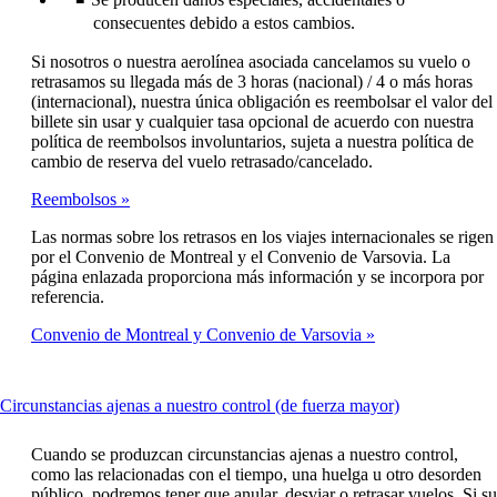
consecuentes debido a estos cambios.
Si nosotros o nuestra aerolínea asociada cancelamos su vuelo o
retrasamos su llegada más de 3 horas (nacional) / 4 o más horas
(internacional), nuestra única obligación es reembolsar el valor del
billete sin usar y cualquier tasa opcional de acuerdo con nuestra
política de reembolsos involuntarios, sujeta a nuestra política de
cambio de reserva del vuelo retrasado/cancelado.
Reembolsos
Las normas sobre los retrasos en los viajes internacionales se rigen
por el Convenio de Montreal y el Convenio de Varsovia. La
página enlazada proporciona más información y se incorpora por
referencia.
Convenio de Montreal y Convenio de Varsovia
This
Circunstancias ajenas a nuestro control (de fuerza mayor)
content
can
Cuando se produzcan circunstancias ajenas a nuestro control,
be
como las relacionadas con el tiempo, una huelga u otro desorden
expanded
público, podremos tener que anular, desviar o retrasar vuelos. Si su